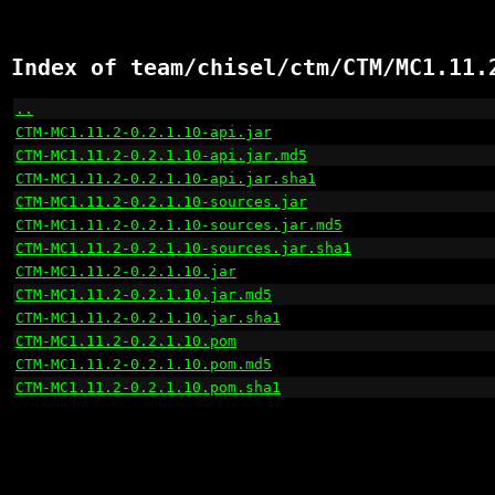
Index of team/chisel/ctm/CTM/MC1.11.
..
                                                    
CTM-MC1.11.2-0.2.1.10-api.jar
                         
CTM-MC1.11.2-0.2.1.10-api.jar.md5
                     
CTM-MC1.11.2-0.2.1.10-api.jar.sha1
                    
CTM-MC1.11.2-0.2.1.10-sources.jar
                     
CTM-MC1.11.2-0.2.1.10-sources.jar.md5
                 
CTM-MC1.11.2-0.2.1.10-sources.jar.sha1
                
CTM-MC1.11.2-0.2.1.10.jar
                             
CTM-MC1.11.2-0.2.1.10.jar.md5
                         
CTM-MC1.11.2-0.2.1.10.jar.sha1
                        
CTM-MC1.11.2-0.2.1.10.pom
                             
CTM-MC1.11.2-0.2.1.10.pom.md5
                         
CTM-MC1.11.2-0.2.1.10.pom.sha1
                        